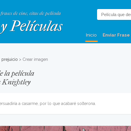
 frases de cine, citas de película
y Películas
Inicio
Enviar Frase
 prejuicio
> Crear imagen
 la película
a Knightley
suadiría a casarme, por lo que acabaré solterona.