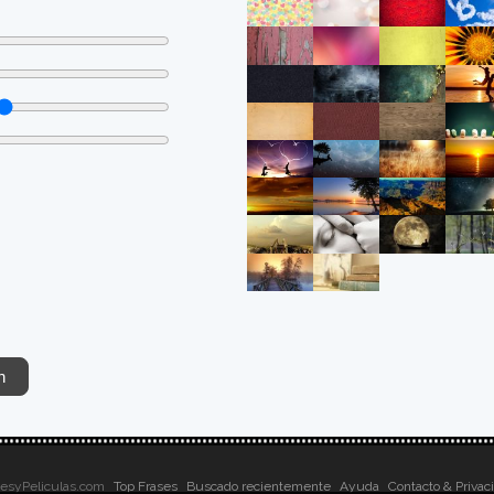
sesyPeliculas.com
Top Frases
Buscado recientemente
Ayuda
Contacto & Privac