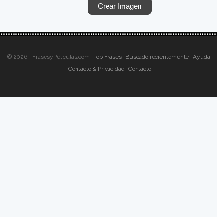
© 2026 - FrasesyPeliculas.com
Top Frases
Buscado recientemente
Ayuda
Contacto & Privacidad
Contacto