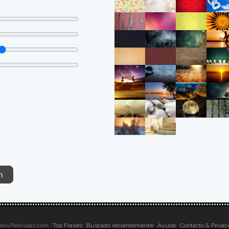
sesyPeliculas.com
Top Frases
Buscado recientemente
Ayuda
Contacto & Privac