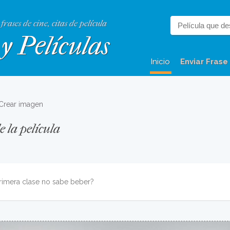
 frases de cine, citas de película
y Películas
Inicio
Enviar Frase
Crear imagen
 la película
rimera clase no sabe beber?