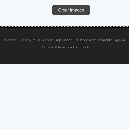
© 2026 - FrasesyPeliculas.com
Top Frases
Buscado recientemente
Ayuda
Contacto & Privacidad
Contacto