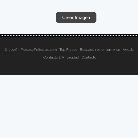
© 2026 - FrasesyPeliculas.com
Top Frases
Buscado recientemente
Ayuda
Contacto & Privacidad
Contacto