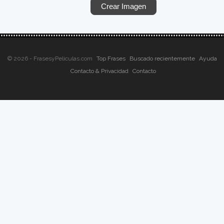
© 2026 - FrasesyPeliculas.com
Top Frases
Buscado recientemente
Ayuda
Contacto & Privacidad
Contacto