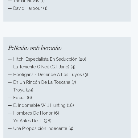
—
Tamar Novas
(1)
—
David Harbour
(1)
Películas más buscadas
—
Hitch: Especialista En Seducción
(20)
—
La Teniente O'Neil (G.I. Jane)
(4)
—
Hooligans - Defiende A Los Tuyos
(3)
—
En Un Rincón De La Toscana
(7)
—
Troya
(29)
—
Focus
(6)
—
El Indomable Will Hunting
(16)
—
Hombres De Honor
(6)
—
Yo Antes De Ti
(38)
—
Una Proposición Indecente
(4)