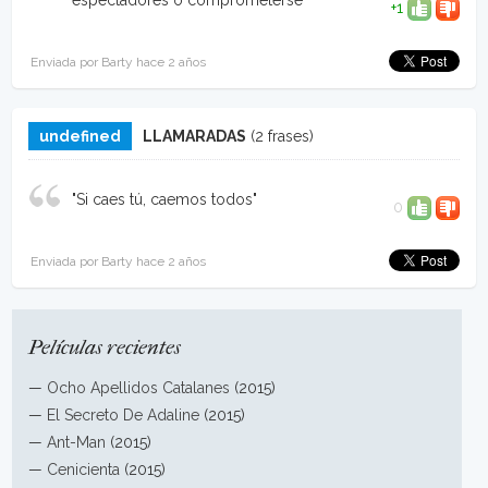
espectadores o comprometerse"
+1
Enviada por Barty hace 2 años
undefined
LLAMARADAS
(2 frases)
"Si caes tú, caemos todos"
0
Enviada por Barty hace 2 años
Películas recientes
—
Ocho Apellidos Catalanes
(2015)
—
El Secreto De Adaline
(2015)
—
Ant-Man
(2015)
—
Cenicienta
(2015)