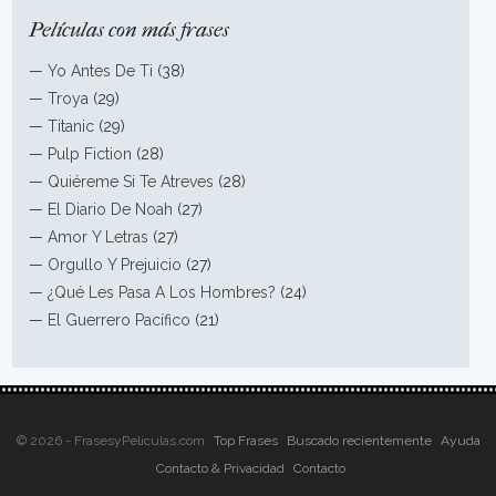
Películas con más frases
—
Yo Antes De Ti
(38)
—
Troya
(29)
—
Titanic
(29)
—
Pulp Fiction
(28)
—
Quiéreme Si Te Atreves
(28)
—
El Diario De Noah
(27)
—
Amor Y Letras
(27)
—
Orgullo Y Prejuicio
(27)
—
¿Qué Les Pasa A Los Hombres?
(24)
—
El Guerrero Pacífico
(21)
© 2026 - FrasesyPeliculas.com
Top Frases
Buscado recientemente
Ayuda
Contacto & Privacidad
Contacto