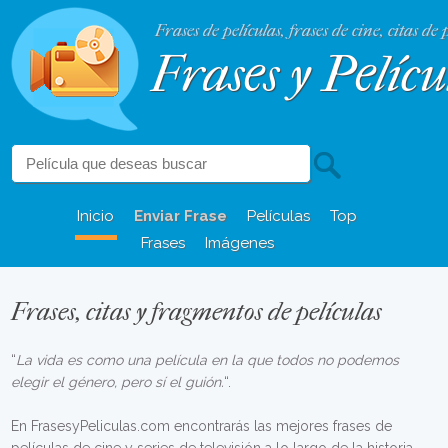
Frases de películas, frases de cine, citas de 
Frases y Pelícu
Inicio
Enviar Frase
Películas
Top
Frases
Imágenes
Frases, citas y fragmentos de películas
“
La vida es como una película en la que todos no podemos
elegir el género, pero sí el guión.
“.
En FrasesyPeliculas.com encontrarás las mejores frases de