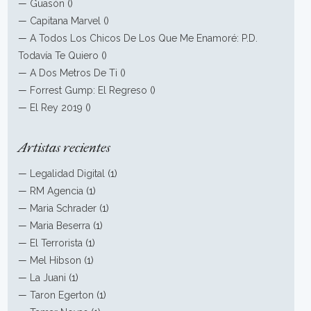
—
Guasón
()
—
Capitana Marvel
()
—
A Todos Los Chicos De Los Que Me Enamoré: P.D.
Todavía Te Quiero
()
—
A Dos Metros De Ti
()
—
Forrest Gump: El Regreso
()
—
El Rey 2019
()
Artistas recientes
—
Legalidad Digital
(1)
—
RM Agencia
(1)
—
Maria Schrader
(1)
—
Maria Beserra
(1)
—
El Terrorista
(1)
—
Mel Hibson
(1)
—
La Juani
(1)
—
Taron Egerton
(1)