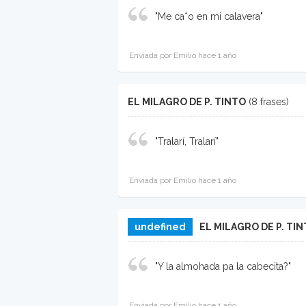
"Me ca*o en mi calavera"
Enviada por Emilio hace 1 año
EL MILAGRO DE P. TINTO
(8 frases)
"Tralarí, Tralarí"
Enviada por Emilio hace 1 año
undefined
EL MILAGRO DE P. TI
"Y la almohada pa la cabecita?"
Enviada por Emilio hace 1 año