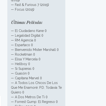
(2015)
—
Fast & Furious 7
(2015)
—
Focus
(2015)
Últimas Películas
—
El Ciudadano Kane
()
—
Legalidad Digital
()
—
RM Agencia
()
—
Espartaco
()
—
Bienvenido Mister Marshall
()
—
Rocketman
()
—
Elisa Y Marcela
()
—
Hellboy
()
—
Si Supieras
()
—
Guasón
()
—
Capitana Marvel
()
—
A Todos Los Chicos De Los
Que Me Enamoré: P.D. Todavía Te
Quiero
()
—
A Dos Metros De Ti
()
—
Forrest Gump: El Regreso
()