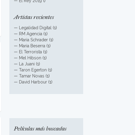
—
El Rey 2019
()
Artistas recientes
—
Legalidad Digital
(1)
—
RM Agencia
(1)
—
Maria Schrader
(1)
—
Maria Beserra
(1)
—
El Terrorista
(1)
—
Mel Hibson
(1)
—
La Juani
(1)
—
Taron Egerton
(1)
—
Tamar Novas
(1)
—
David Harbour
(1)
Películas más buscadas