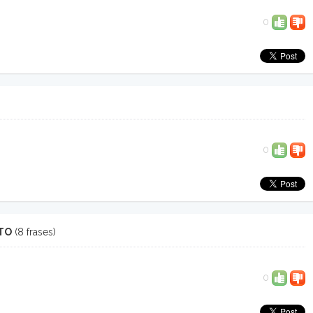
0
0
NTO
(8 frases)
0