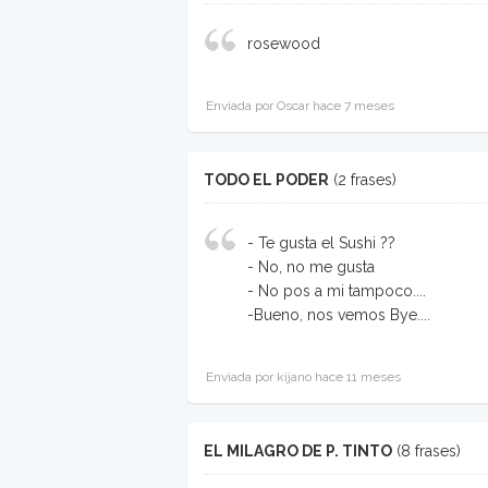
rosewood
Enviada por Oscar hace 7 meses
TODO EL PODER
(2 frases)
- Te gusta el Sushi ??
- No, no me gusta
- No pos a mi tampoco....
-Bueno, nos vemos Bye....
Enviada por kijano hace 11 meses
EL MILAGRO DE P. TINTO
(8 frases)