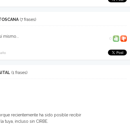
 TOSCANA
(7 frases)
í mismo...
0
 año
GITAL
(1 frases)
que recientemente ha sido posible recibir
a tuya, incluso sin CIRBE.