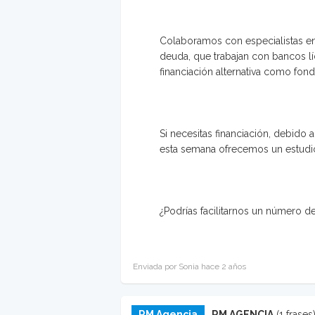
Colaboramos con especialistas en 
deuda, que trabajan con bancos l
financiación alternativa como fond
Si necesitas financiación, debido 
esta semana ofrecemos un estudio
¿Podrías facilitarnos un número d
Enviada por Sonia hace 2 años
RM Agencia
RM AGENCIA
(1 frases