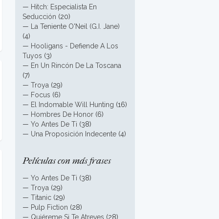
—
Hitch: Especialista En
Seducción
(20)
—
La Teniente O'Neil (G.I. Jane)
(4)
—
Hooligans - Defiende A Los
Tuyos
(3)
—
En Un Rincón De La Toscana
(7)
—
Troya
(29)
—
Focus
(6)
—
El Indomable Will Hunting
(16)
—
Hombres De Honor
(6)
—
Yo Antes De Ti
(38)
—
Una Proposición Indecente
(4)
Películas con más frases
—
Yo Antes De Ti
(38)
—
Troya
(29)
—
Titanic
(29)
—
Pulp Fiction
(28)
—
Quiéreme Si Te Atreves
(28)