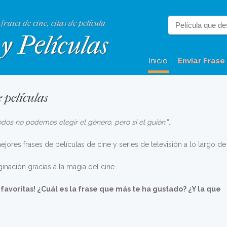
 frases de cine, citas de película
y Películas
Inicio
Enviar Frase
 películas
dos no podemos elegir el género, pero sí el guión.
“.
jores frases de películas de cine y series de televisión a lo largo de
nación gracias a la magia del cine.
favoritas! ¿Cuál es la frase que más te ha gustado? ¿Y la que