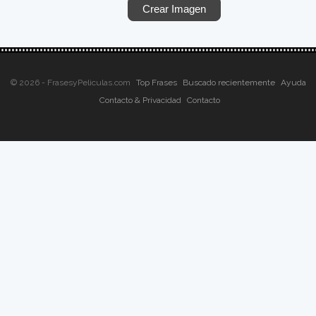
© 2026 - FrasesyPeliculas.com
Top Frases
Buscado recientemente
Ayuda
Contacto & Privacidad
Contacto