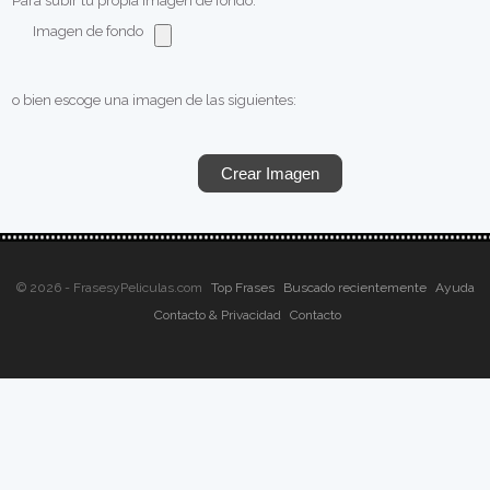
Para subir tu propia imagen de fondo:
Imagen de fondo
o bien escoge una imagen de las siguientes:
© 2026 - FrasesyPeliculas.com
Top Frases
Buscado recientemente
Ayuda
Contacto & Privacidad
Contacto