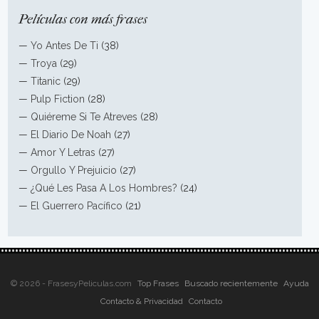
Películas con más frases
—
Yo Antes De Ti
(38)
—
Troya
(29)
—
Titanic
(29)
—
Pulp Fiction
(28)
—
Quiéreme Si Te Atreves
(28)
—
El Diario De Noah
(27)
—
Amor Y Letras
(27)
—
Orgullo Y Prejuicio
(27)
—
¿Qué Les Pasa A Los Hombres?
(24)
—
El Guerrero Pacífico
(21)
© 2026 - FrasesyPeliculas.com
Top Frases
Buscado recientemente
Ayuda
Contacto & Privacidad
Contacto