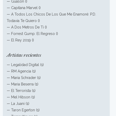
—
Guasón
()
—
Capitana Marvel
()
—
A Todos Los Chicos De Los Que Me Enamoré: P.D.
Todavía Te Quiero
()
—
A Dos Metros De Ti
()
—
Forrest Gump: El Regreso
()
—
El Rey 2019
()
Artistas recientes
—
Legalidad Digital
(1)
—
RM Agencia
(1)
—
Maria Schrader
(1)
—
Maria Beserra
(1)
—
El Terrorista
(1)
—
Mel Hibson
(1)
—
La Juani
(1)
—
Taron Egerton
(1)