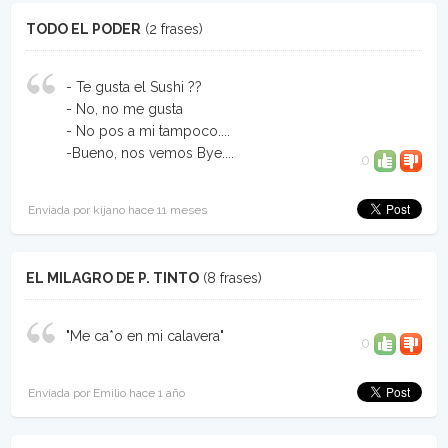
TODO EL PODER
(2 frases)
- Te gusta el Sushi ??
- No, no me gusta
- No pos a mi tampoco....
-Bueno, nos vemos Bye....
0
Enviada por kijano hace 11 meses
EL MILAGRO DE P. TINTO
(8 frases)
"Me ca*o en mi calavera"
0
Enviada por Emilio hace 1 año