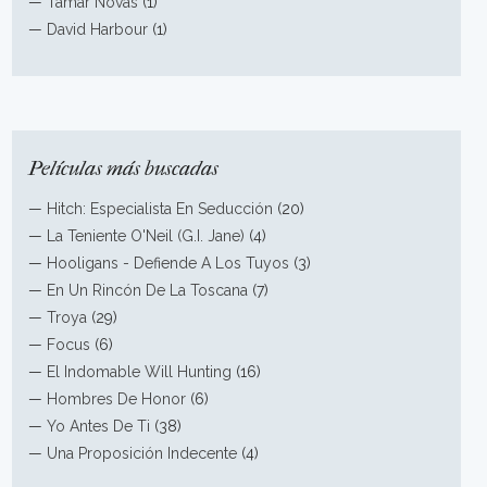
—
Tamar Novas
(1)
—
David Harbour
(1)
Películas más buscadas
—
Hitch: Especialista En Seducción
(20)
—
La Teniente O'Neil (G.I. Jane)
(4)
—
Hooligans - Defiende A Los Tuyos
(3)
—
En Un Rincón De La Toscana
(7)
—
Troya
(29)
—
Focus
(6)
—
El Indomable Will Hunting
(16)
—
Hombres De Honor
(6)
—
Yo Antes De Ti
(38)
—
Una Proposición Indecente
(4)