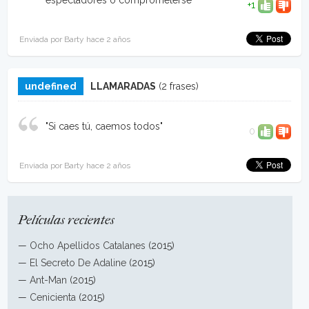
espectadores o comprometerse"
+1
Enviada por Barty hace 2 años
undefined
LLAMARADAS
(2 frases)
"Si caes tú, caemos todos"
0
Enviada por Barty hace 2 años
Películas recientes
—
Ocho Apellidos Catalanes
(2015)
—
El Secreto De Adaline
(2015)
—
Ant-Man
(2015)
—
Cenicienta
(2015)