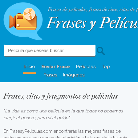
Frases de películas, frases de cine, citas de 
Frases y Pelícu
Inicio
Enviar Frase
Películas
Top
Frases
Imágenes
Frases, citas y fragmentos de películas
“
La vida es como una película en la que todos no podemos
elegir el género, pero sí el guión.
“.
En FrasesyPeliculas.com encontrarás las mejores frases de