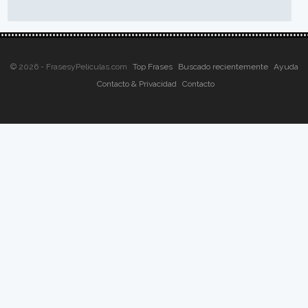
© 2026 - FrasesyPeliculas.com
Top Frases
Buscado recientemente
Ayuda
Contacto & Privacidad
Contacto