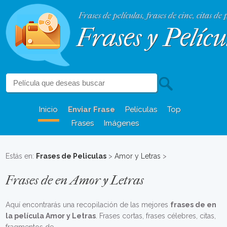
Frases de películas, frases de cine, citas de 
Frases y Pelícu
Inicio
Enviar Frase
Películas
Top
Frases
Imágenes
Estás en:
Frases de Peliculas
>
Amor y Letras
>
Frases de en Amor y Letras
Aquí encontrarás una recopilación de las mejores
frases de en
la película Amor y Letras
. Frases cortas, frases célebres, citas,