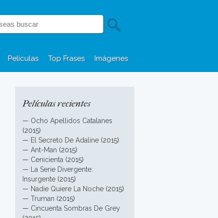
Películas
Top Frases
Imágenes
Películas recientes
n
—
Ocho Apellidos Catalanes
(2015)
—
El Secreto De Adaline
(2015)
—
Ant-Man
(2015)
—
Cenicienta
(2015)
—
La Serie Divergente:
Insurgente
(2015)
—
Nadie Quiere La Noche
(2015)
—
Truman
(2015)
—
Cincuenta Sombras De Grey