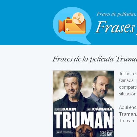
Frases de películas,
Frases 
Frases de la película Trum
Julián re
Canadá. 
comparti
situación
Aquí enc
Truman
Truman.