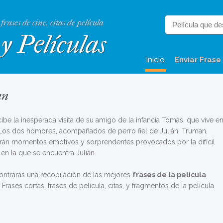
 frases de cine, citas de película
y Películas
Inicio
Enviar Frase
an
cibe la inesperada visita de su amigo de la infancia Tomás, que vive e
Los dos hombres, acompañados de perro fiel de Julián, Truman,
rán momentos emotivos y sorprendentes provocados por la difícil
 en la que se encuentra Julián.
ontrarás una recopilación de las mejores
frases de la película
. Frases cortas, frases de película, citas, y fragmentos de la película