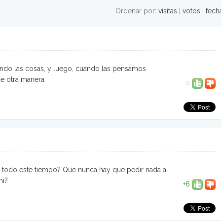
Ordenar por:
visitas
|
votos
|
fech
ndo las cosas, y luego, cuando las pensamos
de otra manera.
0
 todo este tiempo? Que nunca hay que pedir nada a
mi?
+6