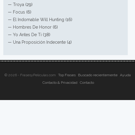
—
Troya
(29)
—
Focus
(6)
—
El Indomable Will Hunting
(16)
—
Hombres De Honor
(6)
—
Yo Antes De Ti
(38)
—
Una Proposición Indecente
(4)
© 2026 - FrasesyPeliculas.com
Top Frases
Buscado recientemente
Ayuda
Contacto & Privacidad
Contacto