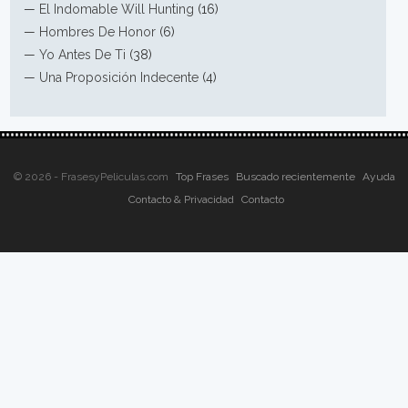
—
El Indomable Will Hunting
(16)
—
Hombres De Honor
(6)
—
Yo Antes De Ti
(38)
—
Una Proposición Indecente
(4)
© 2026 - FrasesyPeliculas.com
Top Frases
Buscado recientemente
Ayuda
Contacto & Privacidad
Contacto