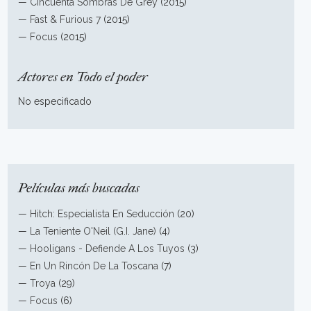
—
Cincuenta Sombras De Grey
(2015)
—
Fast & Furious 7
(2015)
—
Focus
(2015)
Actores en Todo el poder
No especificado
Películas más buscadas
—
Hitch: Especialista En Seducción
(20)
—
La Teniente O'Neil (G.I. Jane)
(4)
—
Hooligans - Defiende A Los Tuyos
(3)
—
En Un Rincón De La Toscana
(7)
—
Troya
(29)
—
Focus
(6)