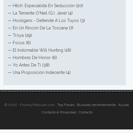
—
Hitch: Especialista En Seducción
(20)
—
La Teniente O'Neil (G.I. Jane)
(4)
—
Hooligans - Defiende A Los Tuyos
(3)
—
En Un Rincón De La Toscana
(7)
—
Troya
(29)
—
Focus
(6)
—
El Indomable Will Hunting
(16)
—
Hombres De Honor
(6)
—
Yo Antes De Ti
(38)
—
Una Proposición Indecente
(4)
© 2026 - FrasesyPeliculas.com
Top Frases
Buscado recientemente
Ayuda
Contacto & Privacidad
Contacto