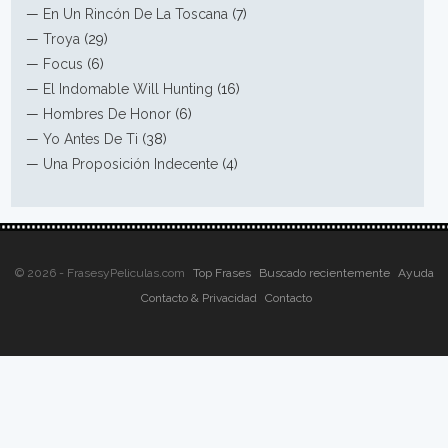
—
En Un Rincón De La Toscana
(7)
—
Troya
(29)
—
Focus
(6)
—
El Indomable Will Hunting
(16)
—
Hombres De Honor
(6)
—
Yo Antes De Ti
(38)
—
Una Proposición Indecente
(4)
© 2026 - FrasesyPeliculas.com
Top Frases
Buscado recientemente
Ayuda
Contacto & Privacidad
Contacto