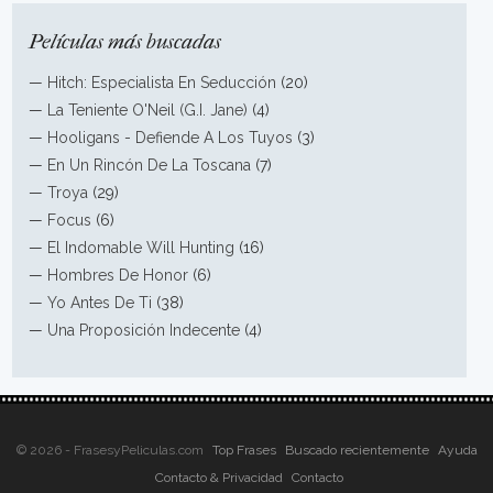
Películas más buscadas
—
Hitch: Especialista En Seducción
(20)
—
La Teniente O'Neil (G.I. Jane)
(4)
—
Hooligans - Defiende A Los Tuyos
(3)
—
En Un Rincón De La Toscana
(7)
—
Troya
(29)
—
Focus
(6)
—
El Indomable Will Hunting
(16)
—
Hombres De Honor
(6)
—
Yo Antes De Ti
(38)
—
Una Proposición Indecente
(4)
© 2026 - FrasesyPeliculas.com
Top Frases
Buscado recientemente
Ayuda
Contacto & Privacidad
Contacto