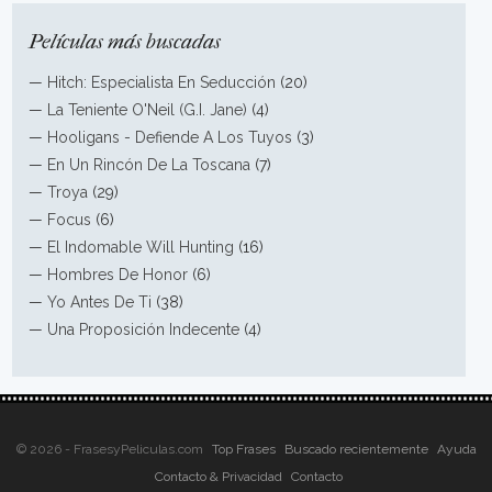
Películas más buscadas
—
Hitch: Especialista En Seducción
(20)
—
La Teniente O'Neil (G.I. Jane)
(4)
—
Hooligans - Defiende A Los Tuyos
(3)
—
En Un Rincón De La Toscana
(7)
—
Troya
(29)
—
Focus
(6)
—
El Indomable Will Hunting
(16)
—
Hombres De Honor
(6)
—
Yo Antes De Ti
(38)
—
Una Proposición Indecente
(4)
© 2026 - FrasesyPeliculas.com
Top Frases
Buscado recientemente
Ayuda
Contacto & Privacidad
Contacto