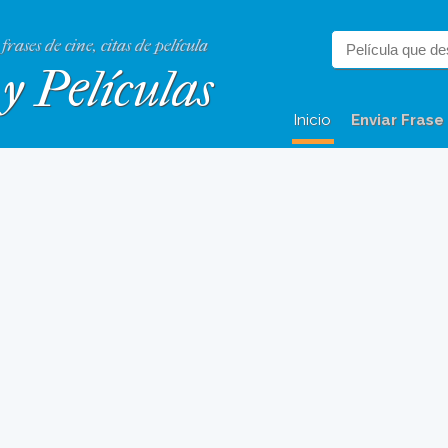
 frases de cine, citas de película
y Películas
Inicio
Enviar Frase