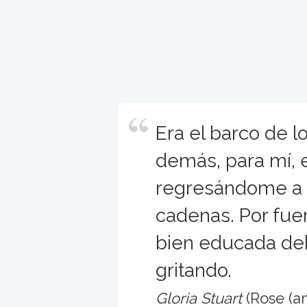
Era el barco de l
demás, para mí, 
regresándome a 
cadenas. Por fuer
bien educada debí
gritando.
Gloria Stuart
(Rose (an