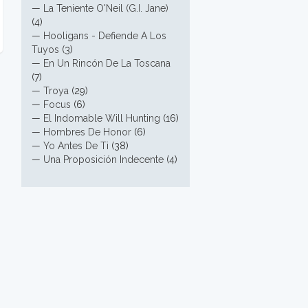
—
La Teniente O'Neil (G.I. Jane)
(4)
—
Hooligans - Defiende A Los
Tuyos
(3)
—
En Un Rincón De La Toscana
(7)
—
Troya
(29)
—
Focus
(6)
—
El Indomable Will Hunting
(16)
—
Hombres De Honor
(6)
—
Yo Antes De Ti
(38)
—
Una Proposición Indecente
(4)