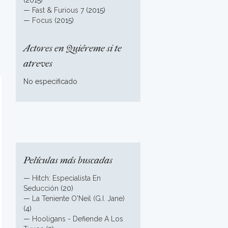
(2015)
—
Fast & Furious 7
(2015)
—
Focus
(2015)
Actores en Quiéreme si te
atreves
No especificado
Películas más buscadas
—
Hitch: Especialista En
Seducción
(20)
—
La Teniente O'Neil (G.I. Jane)
(4)
—
Hooligans - Defiende A Los