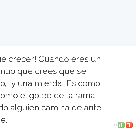
que crecer! Cuando eres un
genuo que crees que se
o, ¡y una mierda! Es como
 como el golpe de la rama
do alguien camina delante
ue.
0