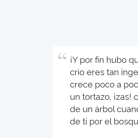
¡Y por fin hubo 
crio eres tan in
crece poco a poc
un tortazo, ¡zas!
de un árbol cuan
de ti por el bosq