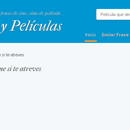
 frases de cine, citas de película
y Películas
Inicio
Enviar Frase
si te atreves
e si te atreves