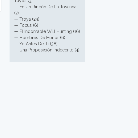
Tuyos
(3)
—
En Un Rincón De La Toscana
(7)
—
Troya
(29)
—
Focus
(6)
—
El Indomable Will Hunting
(16)
—
Hombres De Honor
(6)
—
Yo Antes De Ti
(38)
—
Una Proposición Indecente
(4)