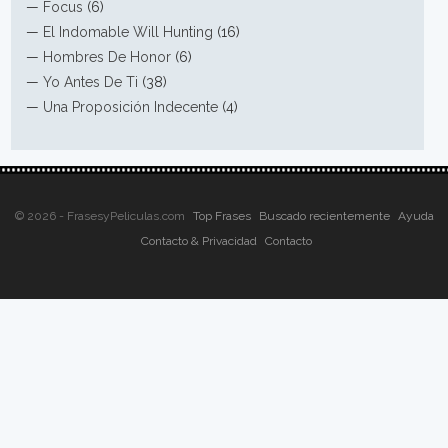
—
Focus
(6)
—
El Indomable Will Hunting
(16)
—
Hombres De Honor
(6)
—
Yo Antes De Ti
(38)
—
Una Proposición Indecente
(4)
© 2026 - FrasesyPeliculas.com
Top Frases
Buscado recientemente
Ayuda
Contacto & Privacidad
Contacto