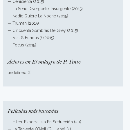
—
Cenicienta
(2015)
—
La Serie Divergente: Insurgente
(2015)
—
Nadie Quiere La Noche
(2015)
—
Truman
(2015)
—
Cincuenta Sombras De Grey
(2015)
—
Fast & Furious 7
(2015)
—
Focus
(2015)
Actores en El milagro de P. Tinto
undefined (1)
Películas más buscadas
—
Hitch: Especialista En Seducción
(20)
—
La Teniente O'Neil (G.I. Jane)
(4)