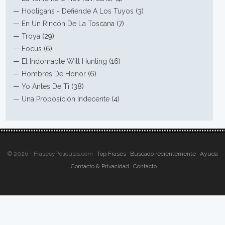
—
Hooligans - Defiende A Los Tuyos
(3)
—
En Un Rincón De La Toscana
(7)
—
Troya
(29)
—
Focus
(6)
—
El Indomable Will Hunting
(16)
—
Hombres De Honor
(6)
—
Yo Antes De Ti
(38)
—
Una Proposición Indecente
(4)
© 2026 - FrasesyPeliculas.com
Top Frases
Buscado recientemente
Ayuda
Contacto & Privacidad
Contacto