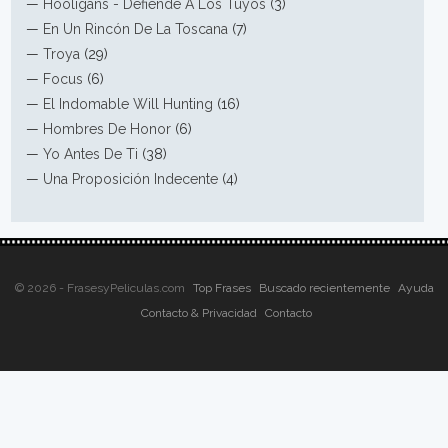
—
Hooligans - Defiende A Los Tuyos
(3)
—
En Un Rincón De La Toscana
(7)
—
Troya
(29)
—
Focus
(6)
—
El Indomable Will Hunting
(16)
—
Hombres De Honor
(6)
—
Yo Antes De Ti
(38)
—
Una Proposición Indecente
(4)
© 2026 - FrasesyPeliculas.com
Top Frases
Buscado recientemente
Ayuda
Contacto & Privacidad
Contacto