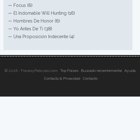
—
Focus
(6)
—
El Indomable Will Hunting
(16)
—
Hombres De Honor
(6)
—
Yo Antes De Ti
(38)
—
Una Proposición Indecente
(4)
© 2026 - FrasesyPeliculas.com
Top Frases
Buscado recientemente
Ayuda
Contacto & Privacidad
Contacto