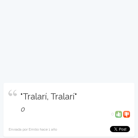
"Tralarí, Tralarí"
0
0
Enviada por Emilio hace 1 año