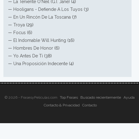
—
La Teniente O'Neil (G.I. Jane)
(4)
—
Hooligans - Defiende A Los Tuyos
(3)
—
En Un Rincón De La Toscana
(7)
—
Troya
(29)
—
Focus
(6)
—
El Indomable Will Hunting
(16)
—
Hombres De Honor
(6)
—
Yo Antes De Ti
(38)
—
Una Proposición Indecente
(4)
© 2026 - FrasesyPeliculas.com
Top Frases
Buscado recientemente
Ayuda
Contacto & Privacidad
Contacto