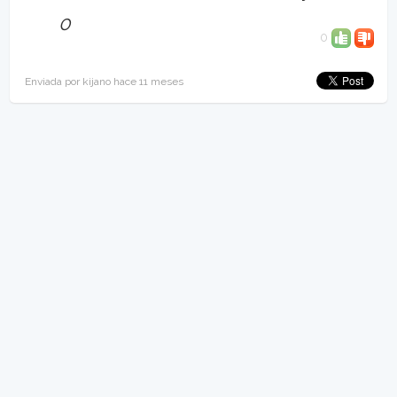
0
0
Enviada por kijano hace 11 meses