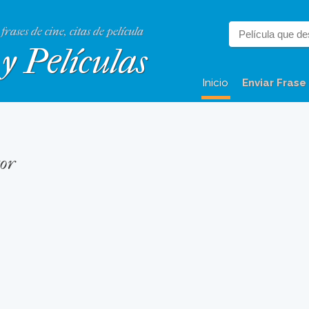
 frases de cine, citas de película
y Películas
Inicio
Enviar Frase
tor