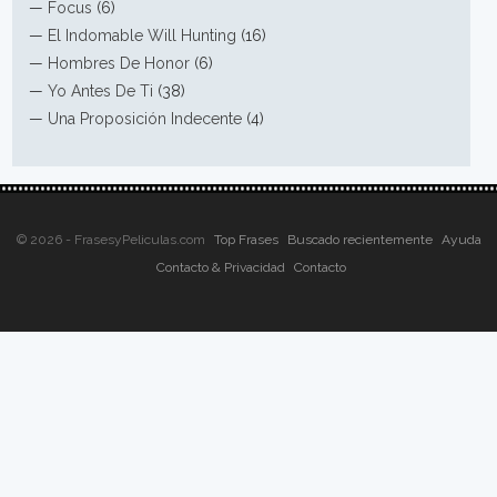
—
Focus
(6)
—
El Indomable Will Hunting
(16)
—
Hombres De Honor
(6)
—
Yo Antes De Ti
(38)
—
Una Proposición Indecente
(4)
© 2026 - FrasesyPeliculas.com
Top Frases
Buscado recientemente
Ayuda
Contacto & Privacidad
Contacto