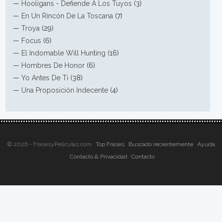
—
Hooligans - Defiende A Los Tuyos
(3)
—
En Un Rincón De La Toscana
(7)
—
Troya
(29)
—
Focus
(6)
—
El Indomable Will Hunting
(16)
—
Hombres De Honor
(6)
—
Yo Antes De Ti
(38)
—
Una Proposición Indecente
(4)
© 2026 - FrasesyPeliculas.com
Top Frases
Buscado recientemente
Ayuda
Contacto & Privacidad
Contacto