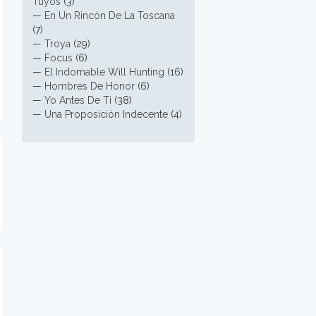
Tuyos
(3)
—
En Un Rincón De La Toscana
(7)
—
Troya
(29)
—
Focus
(6)
—
El Indomable Will Hunting
(16)
—
Hombres De Honor
(6)
—
Yo Antes De Ti
(38)
—
Una Proposición Indecente
(4)