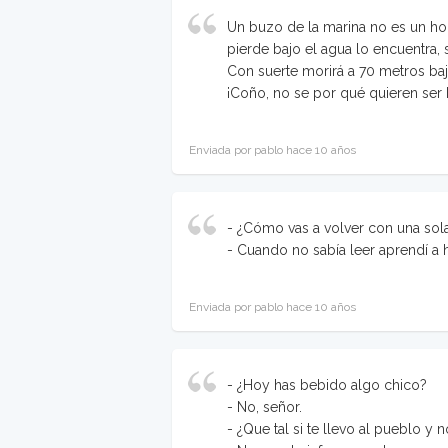
Un buzo de la marina no es un ho
pierde bajo el agua lo encuentra, s
Con suerte morirá a 70 metros baj
¡Coño, no se por qué quieren ser
Enviada por pablo hace 10 años
- ¿Cómo vas a volver con una sol
- Cuando no sabía leer aprendí a 
Enviada por pablo hace 10 años
- ¿Hoy has bebido algo chico?
- No, señor.
- ¿Que tal si te llevo al pueblo 