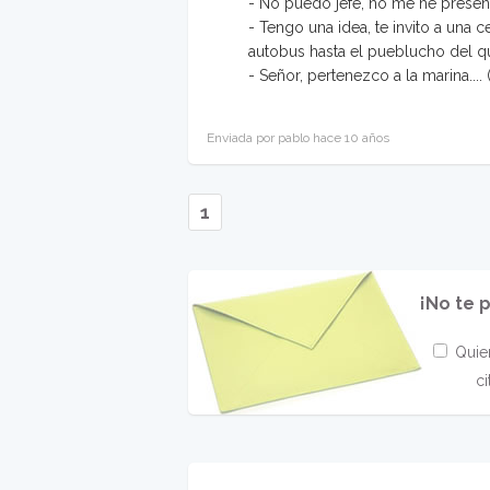
- No puedo jefe, no me he present
- Tengo una idea, te invito a una 
autobus hasta el pueblucho del 
- Señor, pertenezco a la marina....
Enviada por pablo hace 10 años
1
¡No te 
Quier
c