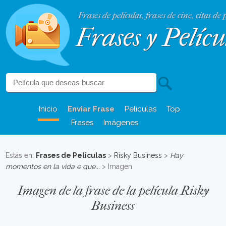
Frases de películas, frases de cine, citas de 
Frases y Pelícu
Inicio
Enviar Frase
Películas
Top
Frases
Imágenes
Estás en:
Frases de Peliculas
>
Risky Business
>
Hay
momentos en la vida e que...
> Imagen
Imagen de la frase de la película Risky
Business