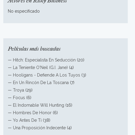
Actores en Risky Business
No especificado
Películas más buscadas
—
Hitch: Especialista En Seducción
(20)
—
La Teniente O'Neil (G.I. Jane)
(4)
—
Hooligans - Defiende A Los Tuyos
(3)
—
En Un Rincón De La Toscana
(7)
—
Troya
(29)
—
Focus
(6)
—
El Indomable Will Hunting
(16)
—
Hombres De Honor
(6)
—
Yo Antes De Ti
(38)
—
Una Proposición Indecente
(4)