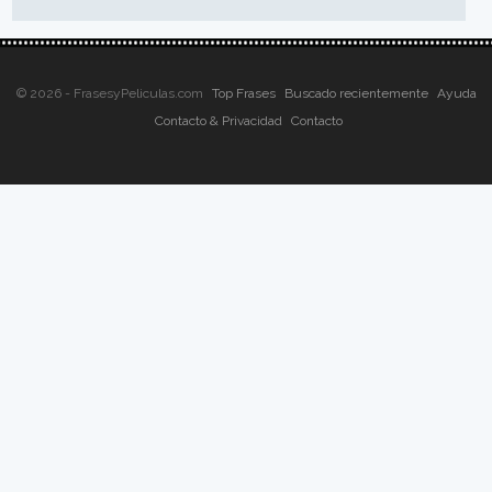
© 2026 - FrasesyPeliculas.com
Top Frases
Buscado recientemente
Ayuda
Contacto & Privacidad
Contacto