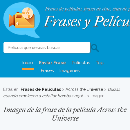
Frases de películas, frases de cine, citas de 
Frases y Pelícu
Inicio
Enviar Frase
Películas
Top
Frases
Imágenes
Estás en:
Frases de Peliculas
>
Across the Universe
>
Quizás
cuando empiecen a estallar bombas aquí,...
> Imagen
Imagen de la frase de la película Across the
Universe