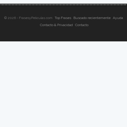
© 2026 - FrasesyPeliculas.com
Top Frases
Buscado recientemente
Ayuda
Contacto & Privacidad
Contacto