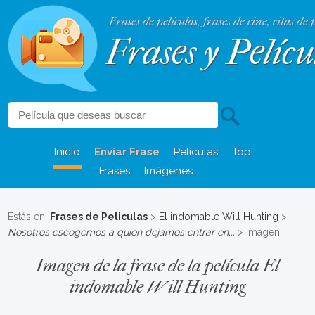
Frases de películas, frases de cine, citas de 
Frases y Pelícu
Inicio
Enviar Frase
Películas
Top
Frases
Imágenes
Estás en:
Frases de Peliculas
>
El indomable Will Hunting
>
Nosotros escogemos a quién dejamos entrar en...
> Imagen
Imagen de la frase de la película El
indomable Will Hunting