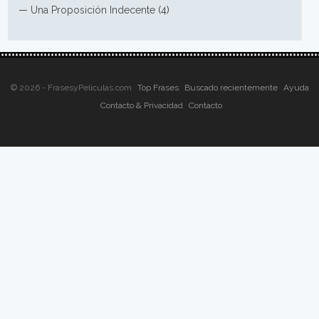
—
Una Proposición Indecente
(4)
© 2026 - FrasesyPeliculas.com
Top Frases
Buscado recientemente
Ayuda
Contacto & Privacidad
Contacto