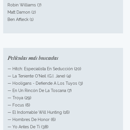
Robin Williams (7)
Matt Damon (2)
Ben Affleck (1)
Películas más buscadas
—
Hitch: Especialista En Seducción
(20)
—
La Teniente O'Neil (G.I. Jane)
(4)
—
Hooligans - Defiende A Los Tuyos
(3)
—
En Un Rincón De La Toscana
(7)
—
Troya
(29)
—
Focus
(6)
—
El Indomable Will Hunting
(16)
—
Hombres De Honor
(6)
—
Yo Antes De Ti
(38)