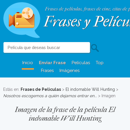
Frases de películas, frases de cine, citas de 
Frases y Pelícu
Inicio
Enviar Frase
Películas
Top
Frases
Imágenes
Estás en:
Frases de Peliculas
>
El indomable Will Hunting
>
Nosotros escogemos a quién dejamos entrar en...
> Imagen
Imagen de la frase de la película El
indomable Will Hunting