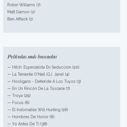
Robin Williams (7)
Matt Damon (2)
Ben Affleck (1)
Películas más buscadas
—
Hitch: Especialista En Seducción
(20)
—
La Teniente O'Neil (G.I. Jane)
(4)
—
Hooligans - Defiende A Los Tuyos
(3)
—
En Un Rincón De La Toscana
(7)
—
Troya
(29)
—
Focus
(6)
—
El Indomable Will Hunting
(16)
—
Hombres De Honor
(6)
—
Yo Antes De Ti
(38)