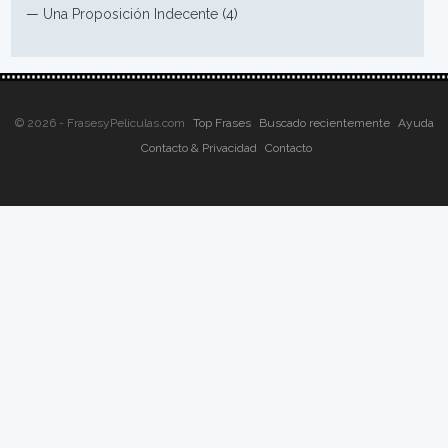
—
Una Proposición Indecente
(4)
© 2026 - FrasesyPeliculas.com
Top Frases
Buscado recientemente
Ayuda
Contacto & Privacidad
Contacto