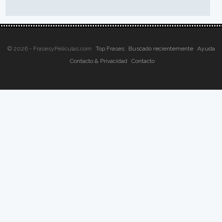
© 2026 - FrasesyPeliculas.com
Top Frases
Buscado recientemente
Ayuda
Contacto & Privacidad
Contacto