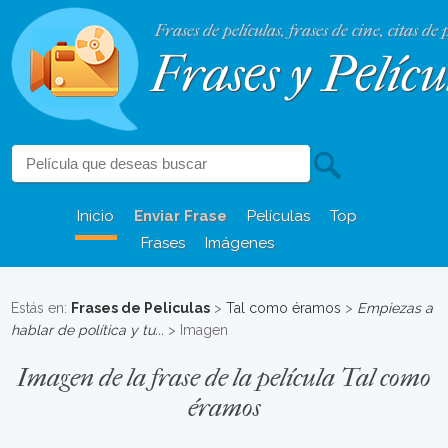
Frases de películas, frases de cine, citas de 
Frases y Pelícu
Inicio
Enviar Frase
Películas
Top
Frases
Imágenes
Estás en:
Frases de Peliculas
>
Tal como éramos
>
Empiezas a
hablar de política y tu...
> Imagen
Imagen de la frase de la película Tal como
éramos