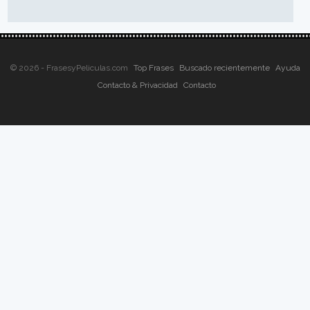
© 2026 - FrasesyPeliculas.com
Top Frases
Buscado recientemente
Ayuda
Contacto & Privacidad
Contacto