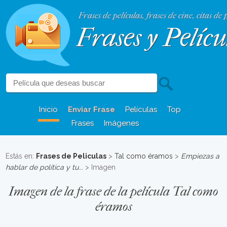
Frases de películas, frases de cine, citas de 
Frases y Pelícu
Inicio
Enviar Frase
Películas
Top
Frases
Imágenes
Estás en:
Frases de Peliculas
>
Tal como éramos
>
Empiezas a
hablar de política y tu...
> Imagen
Imagen de la frase de la película Tal como
éramos