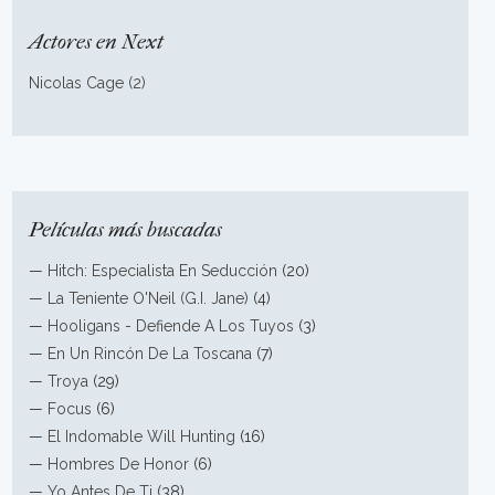
Actores en Next
Nicolas Cage (2)
Películas más buscadas
—
Hitch: Especialista En Seducción
(20)
—
La Teniente O'Neil (G.I. Jane)
(4)
—
Hooligans - Defiende A Los Tuyos
(3)
—
En Un Rincón De La Toscana
(7)
—
Troya
(29)
—
Focus
(6)
—
El Indomable Will Hunting
(16)
—
Hombres De Honor
(6)
—
Yo Antes De Ti
(38)