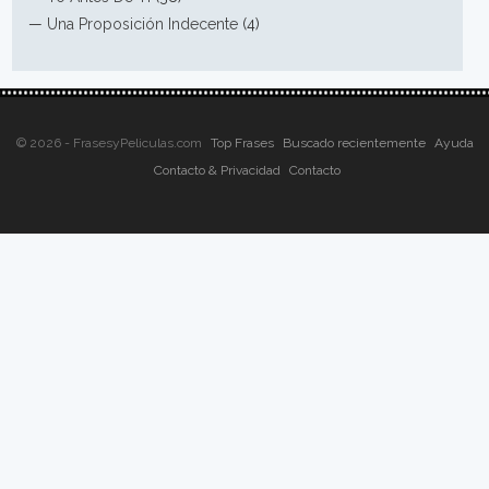
—
Una Proposición Indecente
(4)
© 2026 - FrasesyPeliculas.com
Top Frases
Buscado recientemente
Ayuda
Contacto & Privacidad
Contacto