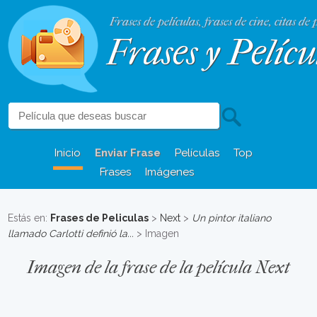
Frases de películas, frases de cine, citas de 
Frases y Pelícu
Inicio
Enviar Frase
Películas
Top
Frases
Imágenes
Estás en:
Frases de Peliculas
>
Next
>
Un pintor italiano
llamado Carlotti definió la...
> Imagen
Imagen de la frase de la película Next