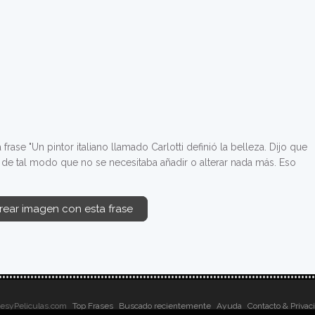
rase "Un pintor italiano llamado Carlotti definió la belleza. Dijo que
s de tal modo que no se necesitaba añadir o alterar nada más. Eso
rear imagen con esta frase
sesyPeliculas.com
Top Frases
Buscado recientemente
Ayuda
Contacto & Privac