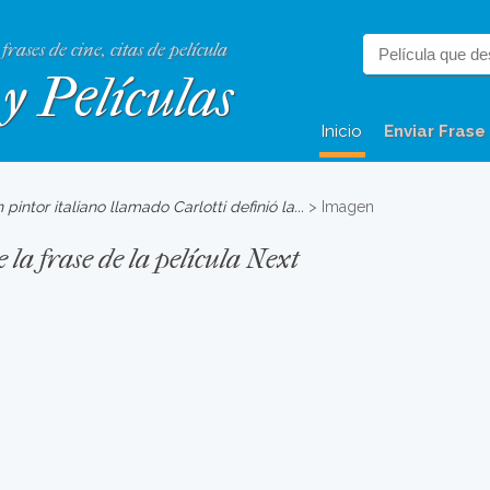
 frases de cine, citas de película
y Películas
Inicio
Enviar Frase
 pintor italiano llamado Carlotti definió la...
> Imagen
la frase de la película Next