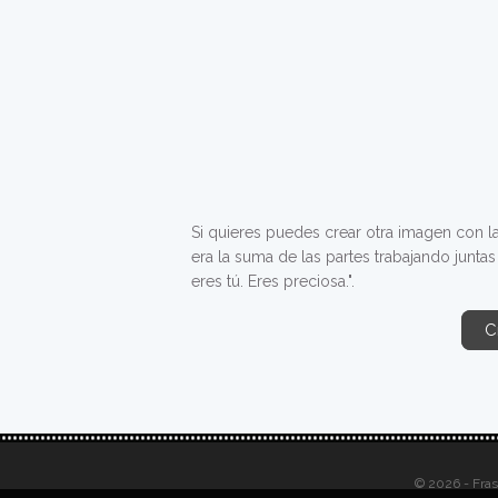
Si quieres puedes crear otra imagen con la f
era la suma de las partes trabajando junta
eres tú. Eres preciosa.".
C
© 2026 - Fra