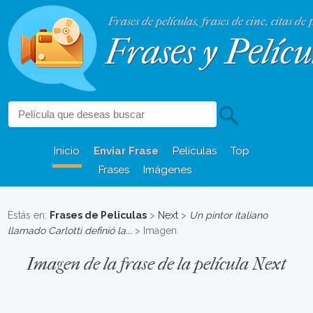
Frases de películas, frases de cine, citas de 
Frases y Pelícu
Inicio
Enviar Frase
Películas
Top
Frases
Imágenes
Estás en:
Frases de Peliculas
>
Next
>
Un pintor italiano
llamado Carlotti definió la...
> Imagen
Imagen de la frase de la película Next