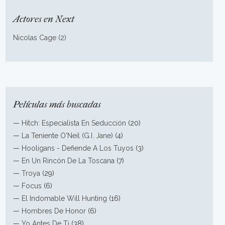
Actores en Next
Nicolas Cage (2)
Películas más buscadas
—
Hitch: Especialista En Seducción
(20)
—
La Teniente O'Neil (G.I. Jane)
(4)
—
Hooligans - Defiende A Los Tuyos
(3)
—
En Un Rincón De La Toscana
(7)
—
Troya
(29)
—
Focus
(6)
—
El Indomable Will Hunting
(16)
—
Hombres De Honor
(6)
—
Yo Antes De Ti
(38)