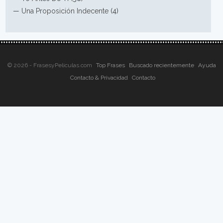
—
Una Proposición Indecente
(4)
© 2026 - FrasesyPeliculas.com
Top Frases
Buscado recientemente
Ayuda
Contacto & Privacidad
Contacto