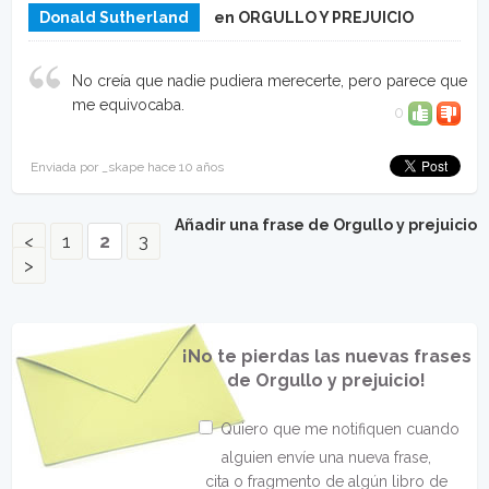
Donald Sutherland
en ORGULLO Y PREJUICIO
No creía que nadie pudiera merecerte, pero parece que
me equivocaba.
0
Enviada por _skape hace 10 años
Añadir una frase de Orgullo y prejuicio
<
1
2
3
>
¡No te pierdas las nuevas frases
de Orgullo y prejuicio!
Quiero que me notifiquen cuando
alguien envíe una nueva frase,
cita o fragmento de algún libro de