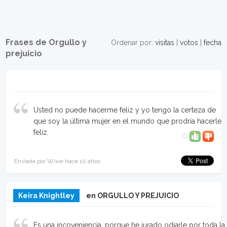
Frases de Orgullo y
Ordenar por:
visitas
|
votos
|
fecha
prejuicio
Usted no puede hacerme feliz y yo tengo la certeza de
que soy la última mujer en el mundo que prodría hacerle
feliz.
0
Enviada por Wixie hace 10 años
Keira Knightley
en ORGULLO Y PREJUICIO
Es una incoveniencia, porque he jurado odiarle por toda la