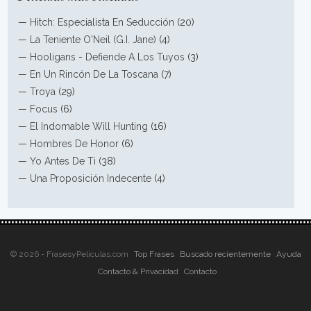
—
Hitch: Especialista En Seducción
(20)
—
La Teniente O'Neil (G.I. Jane)
(4)
—
Hooligans - Defiende A Los Tuyos
(3)
—
En Un Rincón De La Toscana
(7)
—
Troya
(29)
—
Focus
(6)
—
El Indomable Will Hunting
(16)
—
Hombres De Honor
(6)
—
Yo Antes De Ti
(38)
—
Una Proposición Indecente
(4)
© 2026 - FrasesyPeliculas.com
Top Frases
Buscado recientemente
Ayuda
Contacto & Privacidad
Contacto