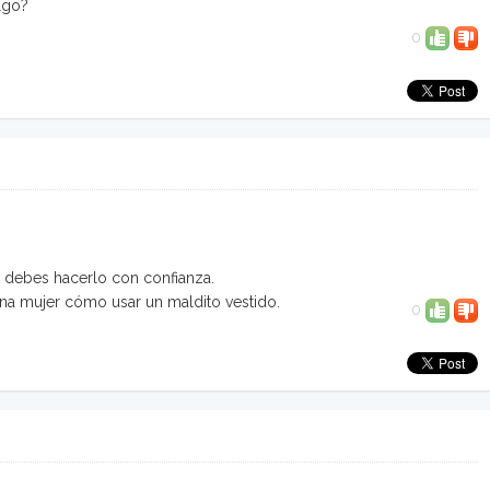
lgo?
0
ark debes hacerlo con confianza.
a una mujer cómo usar un maldito vestido.
0