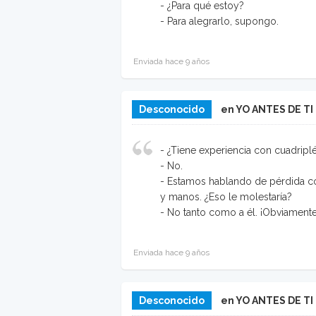
- ¿Para qué estoy?
- Para alegrarlo, supongo.
Enviada hace 9 años
Desconocido
en YO ANTES DE TI
- ¿Tiene experiencia con cuadriplé
- No.
- Estamos hablando de pérdida co
y manos. ¿Eso le molestaría?
- No tanto como a él. ¡Obviamente
Enviada hace 9 años
Desconocido
en YO ANTES DE TI