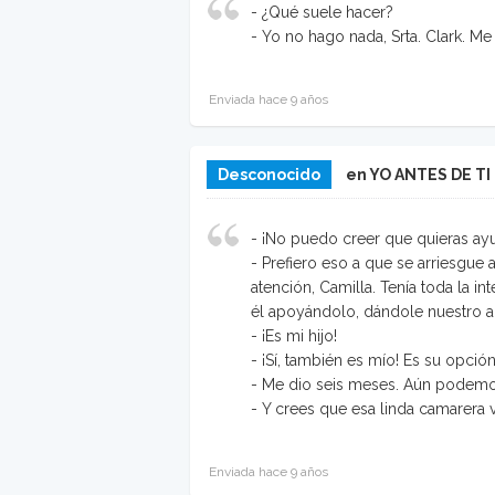
- ¿Qué suele hacer?
- Yo no hago nada, Srta. Clark. Me 
Enviada hace 9 años
Desconocido
en YO ANTES DE TI
- ¡No puedo creer que quieras ayud
- Prefiero eso a que se arriesgue 
atención, Camilla. Tenía toda la 
él apoyándolo, dándole nuestro 
- ¡Es mi hijo!
- ¡Sí, también es mío! Es su opció
- Me dio seis meses. Aún podemo
- Y crees que esa linda camarera v
Enviada hace 9 años