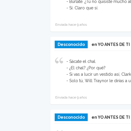
- Búrlate. ¿Tú no quisiste mucho a
- Sí. Claro que sí.
Enviada hace 9 años
Desconocido
en YO ANTES DE TI
- Sácate el chal.
- ¿El chal? ¿Por qué?
- Si vas a lucir un vestido así, Cl
- Solo tú, Will Traynor le dirías 
Enviada hace 9 años
Desconocido
en YO ANTES DE TI