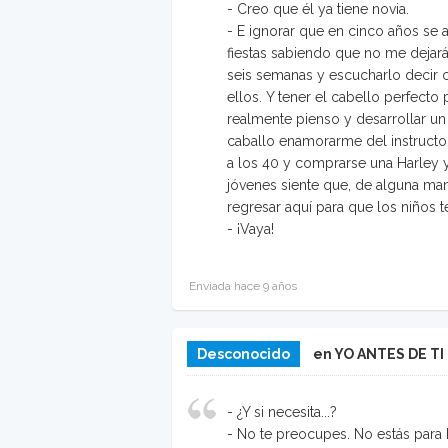
- Creo que él ya tiene novia.
- E ignorar que en cinco años se a
fiestas sabiendo que no me dejar
seis semanas y escucharlo decir 
ellos. Y tener el cabello perfecto
realmente pienso y desarrollar un
caballo enamorarme del instructo
a los 40 y comprarse una Harley y 
jóvenes siente que, de alguna ma
regresar aquí para que los niños te
- ¡Vaya!
Enviada hace 9 años
Desconocido
en YO ANTES DE TI
- ¿Y si necesita...?
- No te preocupes. No estás para 