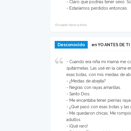
- Claro que podrías tener sexo. Sol
- Estaríamos perdidos entonces.
Enviada hace 9 años
Desconocido
en YO ANTES DE TI
- Cuando era niña mi mamá me com
quitármelas. Las usé en la cama e
esas botas, con mis medias de abe
- ¿Medias de abejita?
- Negras con rayas amarillas.
- Santo Dios.
- Me encantaba tener piernas raya
- ¿Qué pasó con esas botas y las
- Me quedaron chicas. Me rompió 
adultos.
- ¡Qué raro!