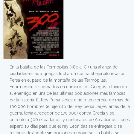
En la batalla de las Termópilas (480 a. C.) una alianza de
ciudades-estado griegas lucharon contra el ejército invasor
Persa en el paso de la montaña de las Termópilas.
Enormemente superados en número, los Griegos retuvieron
al enemigo en una de las últimas poblaciones más famosas
de la historia. El Rey Persa Jerjes dirigió un ejército de más de
100.000 hombres (el ejército del Rey persa Jerjes, antes de la
guerra, tenía alrededor de 170.000) contra Grecia y se
enfrentó a 300 espartanos, y centenares de Arcadianos. Jerjes
esperó 10 días para que el rey Leónidas se entregara o se
retirarse dejándole sin opciones a moverse. La batalla se