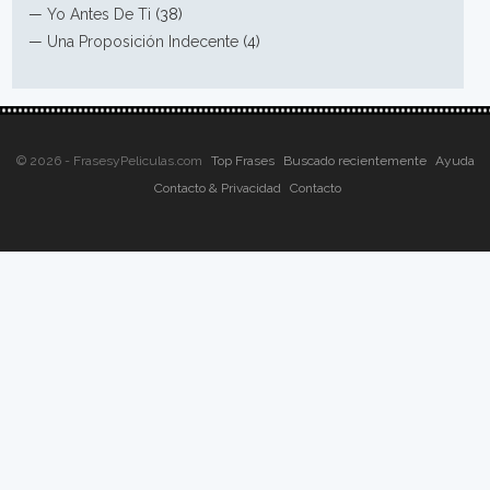
—
Yo Antes De Ti
(38)
—
Una Proposición Indecente
(4)
© 2026 - FrasesyPeliculas.com
Top Frases
Buscado recientemente
Ayuda
Contacto & Privacidad
Contacto