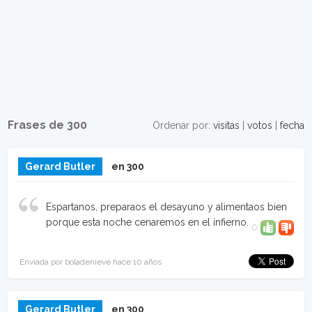
Frases de 300
Ordenar por:
visitas
|
votos
|
fecha
Gerard Butler
en 300
Espartanos, preparaos el desayuno y alimentaos bien
porque esta noche cenaremos en el infierno.
0
Enviada por boladenieve hace 10 años
Gerard Butler
en 300