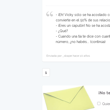
- ¡Eh! Vicky sólo se ha acostado 
convierte en el 50% de sus relaci
- ¡Eres un capullín! No se ha acos
- ¿Qué?
- Cuando una tía te dice con cuant
número, ¿no habéis...
(continúa)
Enviada por _skape hace 10 años
1
¡No t
Quier