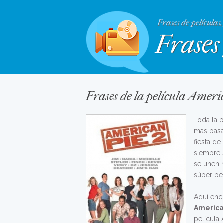
Frases de películas,
Frases 
Frases de la película Ameri
Toda la 
más pasa
fiesta de
siempre 
se unen 
súper pe
Aquí enc
America
película 