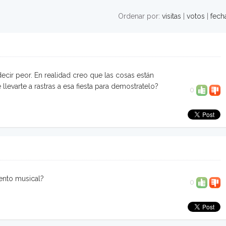
Ordenar por:
visitas
|
votos
|
fech
decir peor. En realidad creo que las cosas están
evarte a rastras a esa fiesta para demostratelo?
0
ento musical?
0