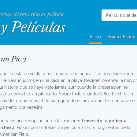
 frases de cine, citas de película
y Películas
Inicio
Enviar Frase
can Pie 2
pandilla está de vuelta y más unidos que nunca. Deciden unirrse aún
r el verano juntos en una casa en la playa. Deciden celebrar la mayor
 la historia que se haya visto jamás, aún cuando la preparacion no
salga como habían planeado. Sobre todo cuando Stifler, Finch y Jim
más de lo que nunca hubieran querido estar porque Jim confunde el
gamento por vaselina.
ontrarás una recopilación de las mejores
frases de la película
n Pie 2
. Frases cortas, frases de película, citas, y fragmentos de la
American Pie 2.