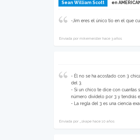
Sean William Scott
en AMERICAN
-Jim eres el único tío en el que c
Enviada por mikemeister hace 3 años
- Él no se ha acostado con 3 chic
del 3.
- Si un chico te dice con cuantas
número divídelo por 3 y tendrás e
- La regla del 3 es una ciencia ex
Enviada por _skape hace 10 años