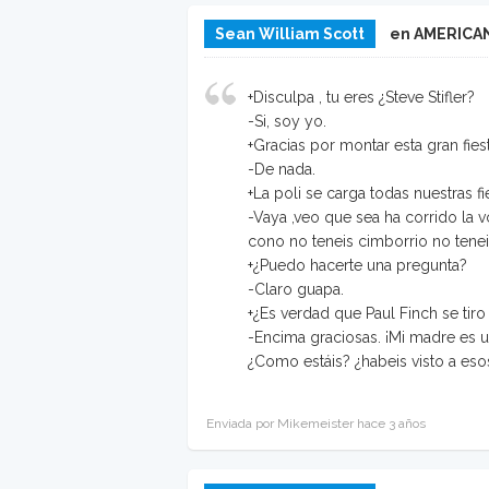
Sean William Scott
en AMERICAN
+Disculpa , tu eres ¿Steve Stifler?
-Si, soy yo.
+Gracias por montar esta gran fiest
-De nada.
+La poli se carga todas nuestras fi
-Vaya ,veo que sea ha corrido la v
cono no teneis cimborrio no tenei
+¿Puedo hacerte una pregunta?
-Claro guapa.
+¿Es verdad que Paul Finch se tiro
-Encima graciosas. ¡Mi madre es u
¿Como estáis? ¿habeis visto a eso
Enviada por Mikemeister hace 3 años