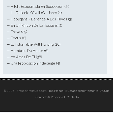
—
Hitch: Especialista En Seducción
(20)
—
La Teniente O'Neil (G.I. Jane)
(4)
—
Hooligans - Defiende A Los Tuyos
(3)
—
En Un Rincón De La Toscana
(7)
—
Troya
(29)
—
Focus
(6)
—
El Indomable Will Hunting
(16)
—
Hombres De Honor
(6)
—
Yo Antes De Ti
(38)
—
Una Proposición Indecente
(4)
© 2026 - FrasesyPeliculas.com
Top Frases
Buscado recientemente
Ayuda
Contacto & Privacidad
Contacto