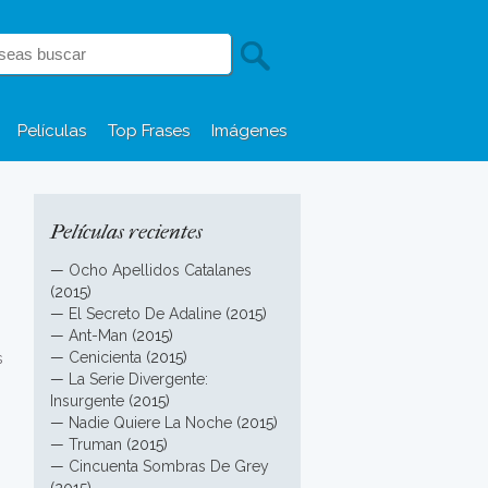
Películas
Top Frases
Imágenes
Películas recientes
—
Ocho Apellidos Catalanes
(2015)
—
El Secreto De Adaline
(2015)
—
Ant-Man
(2015)
—
Cenicienta
(2015)
s
—
La Serie Divergente:
Insurgente
(2015)
—
Nadie Quiere La Noche
(2015)
—
Truman
(2015)
—
Cincuenta Sombras De Grey