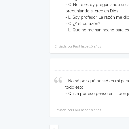
- C: No le estoy preguntando si c
preguntando si cree en Dios.
- L: Soy profesor. La razón me di
- C: ¿Y el corazón?
- L: Que no me han hecho para eso
Enviada por Paul hace 10 años
- No sé por qué pensó en mí para
todo esto.
- Quizá por eso pensó en ti, por
Enviada por Paul hace 10 años