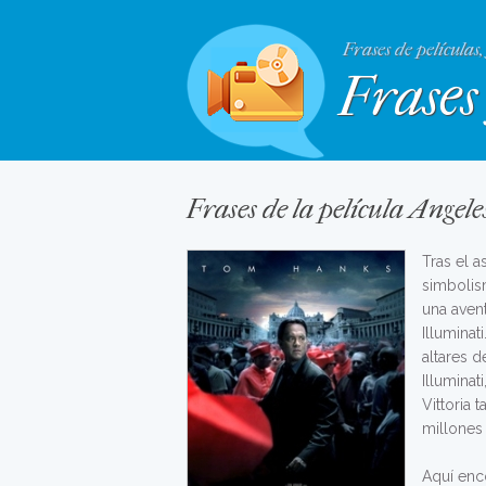
Frases de películas,
Frases 
Frases de la película Angel
Tras el a
simbolism
una aven
Illuminat
altares d
Illuminat
Vittoria
millones
Aquí enc