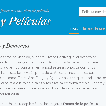
 frases de cine, citas de película
y Películas
Inicio
Enviar Frase
es y Demonios
sesinato de un físico, el padre Silvano Bentivoglio, el experto en
o Robert Langdon, y una científica Vittoria Vetra, se encuentran en
tura que involucra una hermandad secreta conocida como los
i. Las pistas les llevarán por todo el Vaticano, incluidos los cuatro
e la ciencia, Tierra, Aire, Fuego y Agua. Un asesino que trabaja para lo
i, captura a cuatro cardinales y los asesina de forma terrible. Robert y
 también buscarán una nueva arma destructiva que podría matar a
 de personas.
ontrarás una recopilación de las mejores
frases de la película