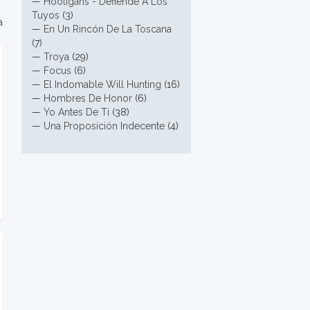
—
Hooligans - Defiende A Los
Tuyos
(3)
a
—
En Un Rincón De La Toscana
(7)
—
Troya
(29)
—
Focus
(6)
—
El Indomable Will Hunting
(16)
—
Hombres De Honor
(6)
—
Yo Antes De Ti
(38)
—
Una Proposición Indecente
(4)