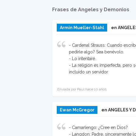
Frases de Angeles y Demonios
Armin Mueller-Stahl
en ANGELE
- Cardenal Strauss: Cuando escri
pedirle algo? Sea benévolo.
- Lo intentaré.
- La religión es imperfecta, pero
incluido un servidor
Enviada por Paul hace 10 años
Ewan McGregor
en ANGELES Y 
- Camarlengo: ¿Cree en Dios?
- Langdon: Padre, sinceramente lo 