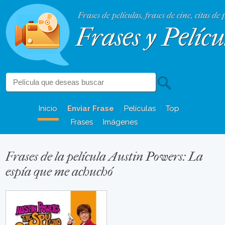
Frases de películas, frases de cine, citas de 
Frases y Pelícu
Inicio
Enviar Frase
Películas
Top
Frases
Imágenes
Frases de la película Austin Powers: La
espía que me achuchó