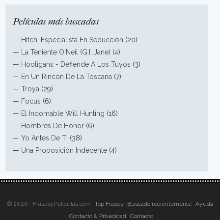
Películas más buscadas
—
Hitch: Especialista En Seducción
(20)
—
La Teniente O'Neil (G.I. Jane)
(4)
—
Hooligans - Defiende A Los Tuyos
(3)
—
En Un Rincón De La Toscana
(7)
—
Troya
(29)
—
Focus
(6)
—
El Indomable Will Hunting
(16)
—
Hombres De Honor
(6)
—
Yo Antes De Ti
(38)
—
Una Proposición Indecente
(4)
© 2026 - FrasesyPeliculas.com
Top Frases
Buscado recientemente
Ayuda
Contacto & Privacidad
Contacto