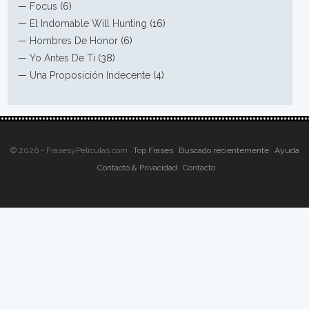
—
Focus
(6)
—
El Indomable Will Hunting
(16)
—
Hombres De Honor
(6)
—
Yo Antes De Ti
(38)
—
Una Proposición Indecente
(4)
© 2026 - FrasesyPeliculas.com
Top Frases
Buscado recientemente
Ayuda
Contacto & Privacidad
Contacto