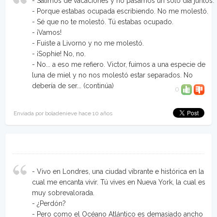
- Salimos de vacaciones y no pasamos un solo día juntos.
- Porque estabas ocupada escribiendo. No me molestó.
- Sé que no te molestó. Tú estabas ocupado.
- ¡Vamos!
- Fuiste a Livorno y no me molestó.
- ¡Sophie! No, no.
- No... a eso me refiero. Victor, fuimos a una especie de
luna de miel y no nos molestó estar separados. No
debería de ser...
(continúa)
0
Enviada por boladenieve hace 10 años
- Vivo en Londres, una ciudad vibrante e histórica en la
cual me encanta vivir. Tú vives en Nueva York, la cual es
muy sobrevalorada.
- ¿Perdón?
- Pero como el Océano Atlántico es demasiado ancho