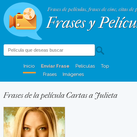
Frases de películas, frases de cine, citas de 
Frases y Pelícu
Inicio
Enviar Frase
Películas
Top
Frases
Imágenes
Frases de la película Cartas a Julieta