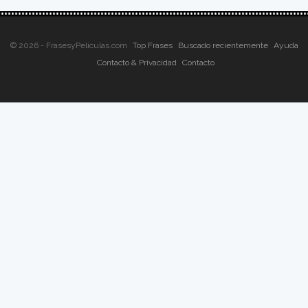
© 2026 - FrasesyPeliculas.com
Top Frases
Buscado recientemente
Ayuda
Contacto & Privacidad
Contacto