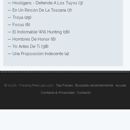
—
Hooligans - Defiende A Los Tuyos
(3)
—
En Un Rincón De La Toscana
(7)
—
Troya
(29)
—
Focus
(6)
—
El Indomable Will Hunting
(16)
—
Hombres De Honor
(6)
—
Yo Antes De Ti
(38)
—
Una Proposición Indecente
(4)
© 2026 - FrasesyPeliculas.com
Top Frases
Buscado recientemente
Ayuda
Contacto & Privacidad
Contacto