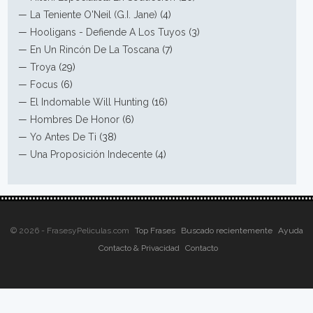
—
La Teniente O'Neil (G.I. Jane)
(4)
—
Hooligans - Defiende A Los Tuyos
(3)
—
En Un Rincón De La Toscana
(7)
—
Troya
(29)
—
Focus
(6)
—
El Indomable Will Hunting
(16)
—
Hombres De Honor
(6)
—
Yo Antes De Ti
(38)
—
Una Proposición Indecente
(4)
© 2026 - FrasesyPeliculas.com
Top Frases
Buscado recientemente
Ayuda
Contacto & Privacidad
Contacto